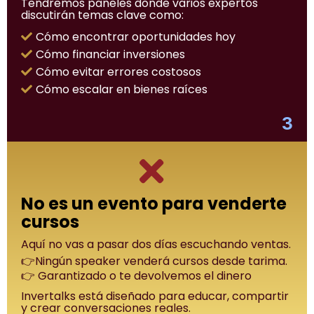
Tendremos paneles donde varios expertos
discutirán temas clave como:
Cómo encontrar oportunidades hoy
Cómo financiar inversiones
Cómo evitar errores costosos
Cómo escalar en bienes raíces
3
No es un evento para venderte
cursos
Aquí no vas a pasar dos días escuchando ventas.
👉Ningún speaker venderá cursos desde tarima.
👉 Garantizado o te devolvemos el dinero
Invertalks está diseñado para educar, compartir
y crear conversaciones reales.